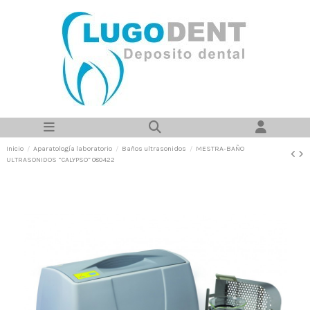
Inicio
Aparatología laboratorio
Baños ultrasonidos
MESTRA-BAÑO
ULTRASONIDOS “CALYPSO” 080422