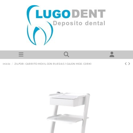
Inicio
ZILFOR- CARRITO MOVIL CON RUEDAS 1 CAJON MOD. C3RK1