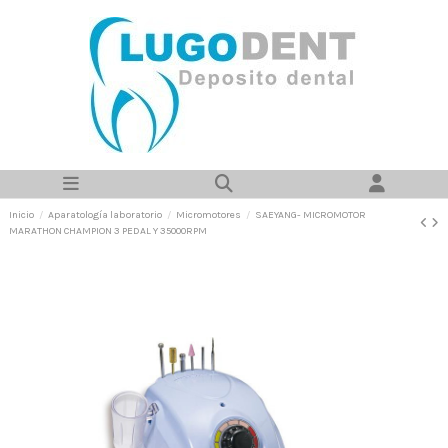
Inicio
Aparatología laboratorio
Micromotores
SAEYANG- MICROMOTOR
MARATHON CHAMPION 3 PEDAL Y 35000RPM