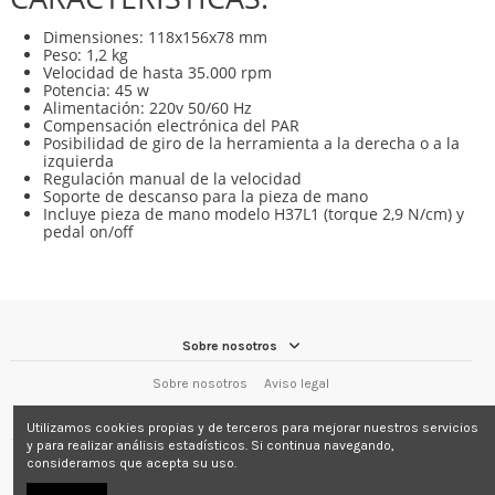
Dimensiones: 118x156x78 mm
Peso: 1,2 kg
Velocidad de hasta 35.000 rpm
Potencia: 45 w
Alimentación: 220v 50/60 Hz
Compensación electrónica del PAR
Posibilidad de giro de la herramienta a la derecha o a la
izquierda
Regulación manual de la velocidad
Soporte de descanso para la pieza de mano
Incluye pieza de mano modelo H37L1 (torque 2,9 N/cm) y
pedal on/off
Sobre nosotros
Sobre nosotros
Aviso legal
Contact us
Utilizamos cookies propias y de terceros para mejorar nuestros servicios
y para realizar análisis estadísticos. Si continua navegando,
Lugodent Depósito Dental
Calle Pintor Pacios 24 Bajo 27004 – LUGO
consideramos que acepta su uso.
982 210 302 Whatsapp 657 598 863
info@lugodent.com