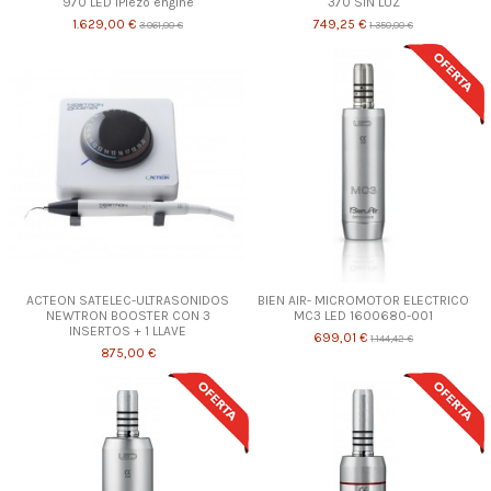
970 LED iPiezo engine
370 SIN LUZ
1.629,00 €
749,25 €
3.061,00 €
1.350,00 €
ACTEON SATELEC-ULTRASONIDOS
BIEN AIR- MICROMOTOR ELECTRICO
NEWTRON BOOSTER CON 3
MC3 LED 1600680-001
INSERTOS + 1 LLAVE
699,01 €
1.144,42 €
875,00 €