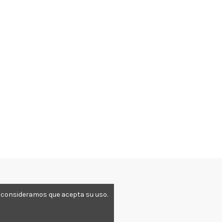
o, consideramos que acepta su uso.
7 598 863
info@lugodent.com