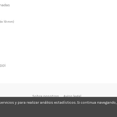
inadas
 de 19 mm)
001
Sobre nosotros
Aviso legal
ervicios y para realizar análisis estadísticos. Si continua navegand
lle Pintor Pacios 24 Bajo 27004 – LUGO
982 210 302 Whatsapp 65