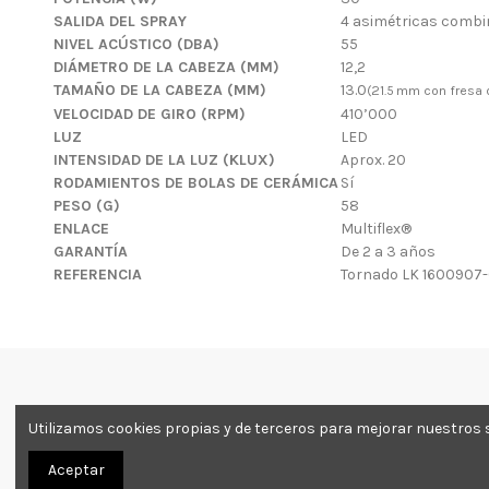
SALIDA DEL SPRAY
4 asimétricas comb
NIVEL ACÚSTICO (DBA)
55
DIÁMETRO DE LA CABEZA (MM)
12,2
TAMAÑO DE LA CABEZA (MM)
13.0
(21.5 mm con fresa
VELOCIDAD DE GIRO (RPM)
410’000
LUZ
LED
INTENSIDAD DE LA LUZ (KLUX)
Aprox. 20
RODAMIENTOS DE BOLAS DE CERÁMICA
Sí
PESO (G)
58
ENLACE
Multiflex®
GARANTÍA
De 2 a 3 años
REFERENCIA
Tornado LK 1600907-
Utilizamos cookies propias y de terceros para mejorar nuestros s
Lugodent Depósito Dental
Ca
Aceptar