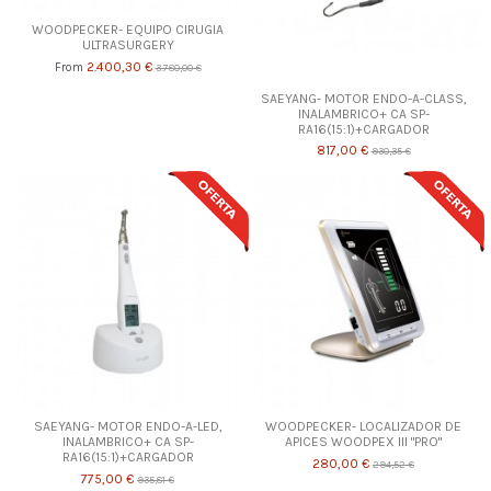
WOODPECKER- EQUIPO CIRUGIA
ULTRASURGERY
2.400,30 €
From
3.780,00 €
SAEYANG- MOTOR ENDO-A-CLASS,
INALAMBRICO+ CA SP-
RA16(15:1)+CARGADOR
817,00 €
930,35 €
SAEYANG- MOTOR ENDO-A-LED,
WOODPECKER- LOCALIZADOR DE
INALAMBRICO+ CA SP-
APICES WOODPEX III "PRO"
RA16(15:1)+CARGADOR
280,00 €
294,52 €
775,00 €
935,81 €