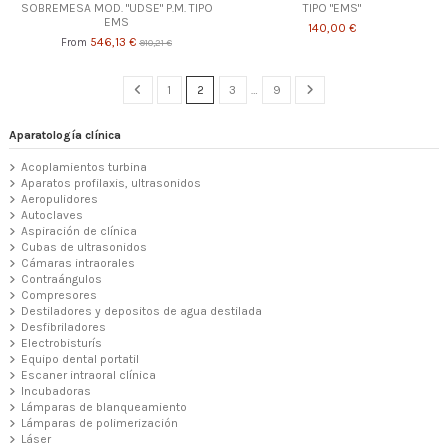
SOBREMESA MOD. "UDSE" P.M. TIPO
TIPO "EMS"
EMS
140,00 €
546,13 €
From
910,21 €
1
2
3
…
9
Aparatología clínica
Acoplamientos turbina
Aparatos profilaxis, ultrasonidos
Aeropulidores
Autoclaves
Aspiración de clínica
Cubas de ultrasonidos
Cámaras intraorales
Contraángulos
Compresores
Destiladores y depositos de agua destilada
Desfibriladores
Electrobisturís
Equipo dental portatil
Escaner intraoral clínica
Incubadoras
Lámparas de blanqueamiento
Lámparas de polimerización
Láser