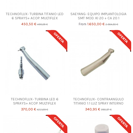
TECHNOFLUX- TURBINA TITANIO LED
SAEYANG- EQUIPO IMPLANTOLOGIA
6 SPRAYS+ ACOP. MULTIFLEX
SMT MOD. KI 20 + CA 20:1
450,50 €
1.650,00 €
From
495,08 €
2.564,50 €
TECHNOFLUX- TURBINA LED 6
TECHNOFLUX- CONTRAANGULO
SPRAYS+ ACOP. MULTIFLEX
TITANIO 1:1 LUZ SPRAY INTERNO
370,00 €
340,95 €
422,69 €
390,37 €